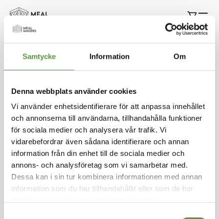
Hoppa
Min k
till
innehållet
Auktioner
Samtycke
Information
Om
Denna webbplats använder cookies
Vi använder enhetsidentifierare för att anpassa innehållet
Vi kan inte hitta produkter som matchade urvalet.
och annonserna till användarna, tillhandahålla funktioner
för sociala medier och analysera vår trafik. Vi
vidarebefordrar även sådana identifierare och annan
information från din enhet till de sociala medier och
Kontakt
annons- och analysföretag som vi samarbetar med.
Meal Makers
Dessa kan i sin tur kombinera informationen med annan
Kungstorget 1
information som du har tillhandahållit eller som de har
451 30 Uddevalla
samlat in när du har använt deras tjänster.
kundservice@mealmakers.se
Org.nr. 559173-1277
Samtyckesval