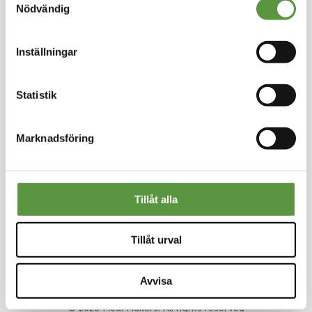
Länkar
Nödvändig
Om oss
Nyheter
Inställningar
Rädda mat
Smarta val
Användarvillkor
Statistik
Sekretesspolicy
Nyhetsbrev
Skriv upp dig för vårt nyhetsbrev så missar du inga
Marknadsföring
erbjudanden eller nyheter
Tillåt alla
Meal Makers - Den klimatsmarta marknadsplatsen
Tillåt urval
för restauranger och skolor.
Avvisa
© 2026 Meal Makers. All rights reserved