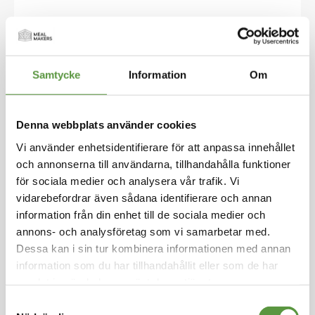
Hoppa
till
SEVAN - NURJAHAN
början
av
Basmatiris Långkornigt
bildgalleriet
Samtycke
Information
Om
5kg Nur Jahan
Logga in för att handla
Denna webbplats använder cookies
Nurjahan Basmatiris 5 kg är ett premium långk
ornigt ris med naturlig arom och elegant smak.
Vi använder enhetsidentifierare för att anpassa innehållet
Kornen blir extra långa, fluffiga och håller sig s
och annonserna till användarna, tillhandahålla funktioner
eparata efter tillagning. Det passar perfekt till
för sociala medier och analysera vår trafik. Vi
biryani, pilaff, curry och andra asiatiska och m
vidarebefordrar även sådana identifierare och annan
ellanösternrätter. Ett lättlagat och mångsidigt r
information från din enhet till de sociala medier och
is som ger ett professionellt resultat varje gång.
annons- och analysföretag som vi samarbetar med.
Storpack på 5 kg – idealiskt för familjer, restaur
Dessa kan i sin tur kombinera informationen med annan
anger och storkök.
information som du har tillhandahållit eller som de har
samlat in när du har använt deras tjänster.
Kolonial
Helpall - 120st - 600Kg
Samtyckesval