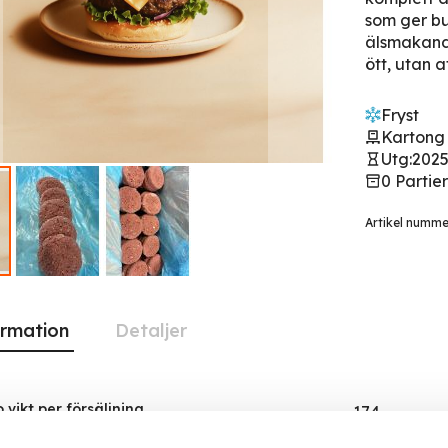
som ger bur
älsmakande
ött, utan a
Fryst
Kartong 
Utg:
2025
0 Partie
Artikel numm
ormation
Detaljer
iet
 vikt per försäljning
174
on