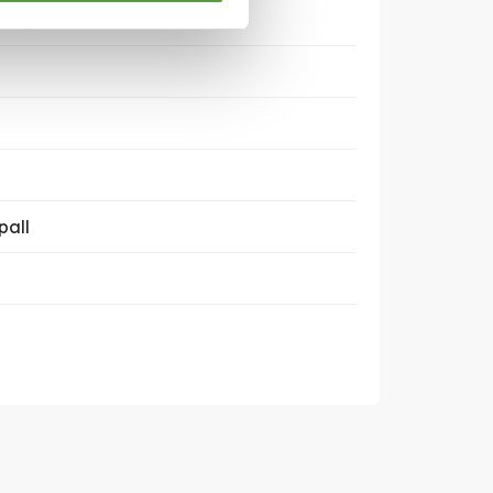
=3kg
pall