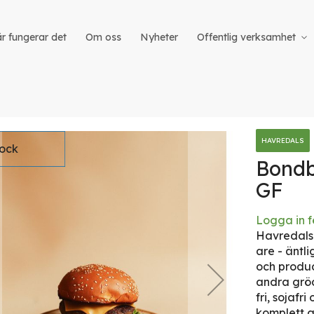
r fungerar det
Om oss
Nyheter
Offentlig verksamhet
HAVREDALS
tock
Bondb
GF
iet
Logga in f
Havredals
are - äntl
och produ
andra gröd
fri, sojafr
komplett a