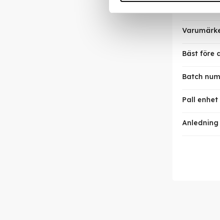
Nettovikt 
Varumärk
Bäst före
Batch nu
Pall enhet
Anledning t