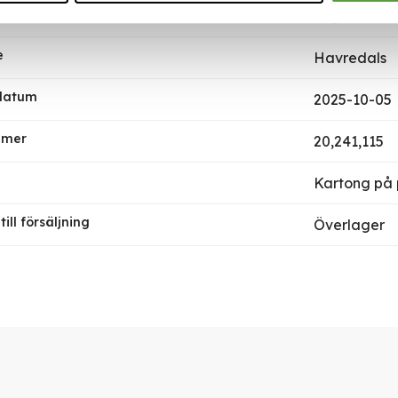
per försäljningsenhet
60gr x 50st 
e
Havredals
 datum
2025-10-05
mmer
20,241,115
Kartong på 
ill försäljning
Överlager