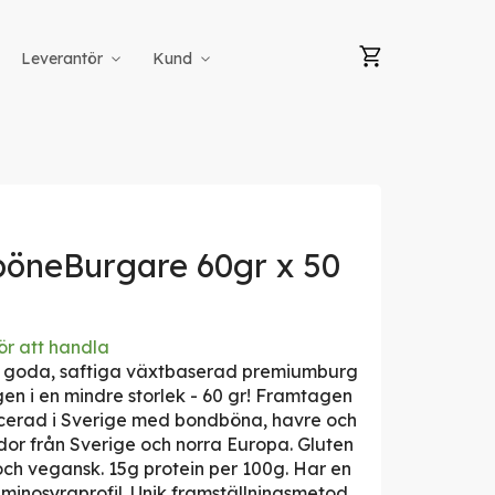
Min kundvag
Leverantör
Kund
öneBurgare 60gr x 50
ör att handla
 goda, saftiga växtbaserad premiumburg
igen i en mindre storlek - 60 gr! Framtagen
cerad i Sverige med bondböna, havre och
or från Sverige och norra Europa. Gluten
i och vegansk. 15g protein per 100g. Har en
minosyraprofil. Unik framställningsmetod