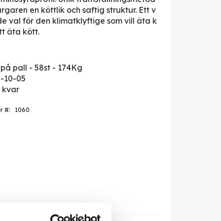
garen en köttlik och saftig struktur. Ett v
 val för den klimatklyftige som vill äta k
tt äta kött.
på pall - 58st - 174Kg
-10-05
r kvar
er
1060