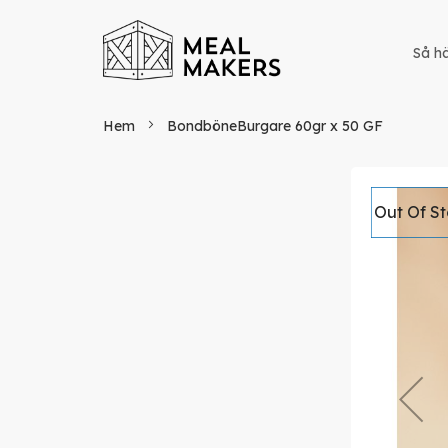
Så hä
Hem
BondböneBurgare 60gr x 50 GF
Hoppa
Out Of S
till
slutet
av
bildgaller