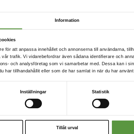
ngsland
Sverige
ngs enhet
Krt
Information
från specifikation , ( ev vikt , färg ,
Inga avvikel
)
än!
cookies
e för att anpassa innehållet och annonserna till användarna, tillh
kan levereras till
10-19 Stockh
vår trafik. Vi vidarebefordrar även sådana identifierare och anna
Helsingborg,
nnons- och analysföretag som vi samarbetar med. Dessa kan i sin
Halmstad, F
har tillhandahållit eller som de har samlat in när du har använt 
Kalmar, 40-4
Uddevalla, T
Jönköping, 
Norrköping, 
Inställningar
Statistik
Karlstad, K
Västerås, Up
Mora, Gävl
äljningsenheter per parti
58
Tillåt urval