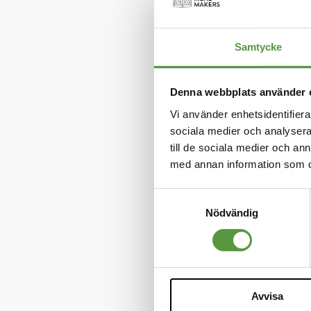
Tillverkni
Förpackni
Samtycke
Avvikelser 
märkning 
Denna webbplats använder 
Vi använder enhetsidentifierar
Produkten 
sociala medier och analysera 
till de sociala medier och a
med annan information som du 
Samtyckesval
Nödvändig
Antal förs
Avvisa