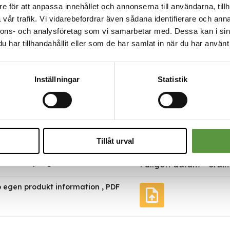
e för att anpassa innehållet och annonserna till användarna, tillh
äljningsenheter per parti
12
vår trafik. Vi vidarebefordrar även sådana identifierare och anna
nnons- och analysföretag som vi samarbetar med. Dessa kan i sin
per försäljningsenhet
10kg
har tillhandahållit eller som de har samlat in när du har använt 
e
Guldhaven Pelagiska
Inställningar
Statistik
 datum
2027-05-03
mmer
1,071
Halvpall
Tillåt urval
ill försäljning
Fullgott datum – ordina
 egen produkt information , PDF