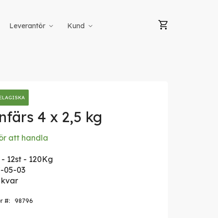
Min kundvag
Leverantör
Kund
ELAGISKA
nfärs 4 x 2,5 kg
ör att handla
 - 12st - 120Kg
-05-03
 kvar
er
98796