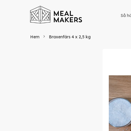
Så hä
Hem
Braxenfärs 4 x 2,5 kg
Hoppa
till
slutet
av
bildgaller