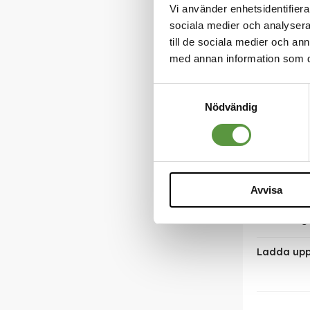
Vi använder enhetsidentifierar
Antal förs
sociala medier och analysera 
till de sociala medier och a
Nettovikt 
med annan information som du 
Varumärk
Samtyckesval
Nödvändig
Bäst före
Batch nu
Pall enhet
Avvisa
Anledning t
Ladda upp