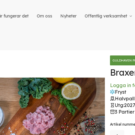
r fungerar det
Om oss
Nyheter
Offentlig verksamhet
GULDHAVEN P
Braxe
Logga in f
iet
Fryst
Halvpall
Utg:
2027
3 Partier
Artikel numm