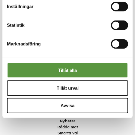
Inställningar
Logga in för att handla
Statistik
Marknadsföring
Kontakt
Tillåt alla
Meal Makers
Kungstorget 1
451 30 Uddevalla
Tillåt urval
kundservice@mealmakers.se
Org.nr. 559173-1277
Länkar
Avvisa
Om oss
Nyheter
Rädda mat
Smarta val