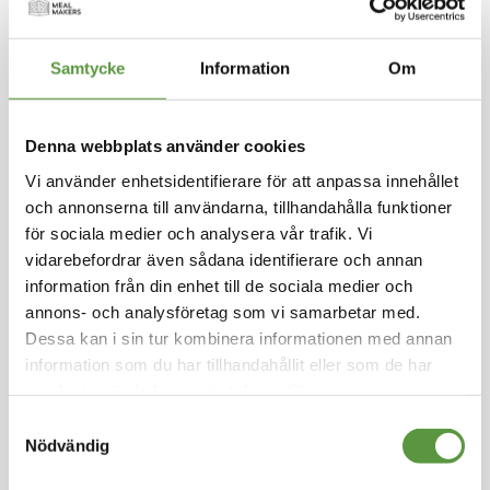
Hoppa
till
FRIGODAN
början
Samtycke
Information
Om
av
Brunoisegrönsaker
bildgalleriet
tärnade 5kg
Denna webbplats använder cookies
Logga in för att handla
Vi använder enhetsidentifierare för att anpassa innehållet
Fint småskurna grönsaksbitar av morötter, selle
och annonserna till användarna, tillhandahålla funktioner
ri, purjolök, bladselleri och lök. Perfekt i grytor, s
för sociala medier och analysera vår trafik. Vi
allader m.m. En välbalanserad, mångsidig grön
vidarebefordrar även sådana identifierare och annan
saksblandning som är enkel att använda. 4x25
information från din enhet till de sociala medier och
00g dvs 10kg.
annons- och analysföretag som vi samarbetar med.
Dessa kan i sin tur kombinera informationen med annan
Fryst
information som du har tillhandahållit eller som de har
Mixpall - 1st - 5Kg
samlat in när du har använt deras tjänster.
Utg:
fullgott
100 Partier kvar
Samtyckesval
Nödvändig
Artikel nummer
148071-M