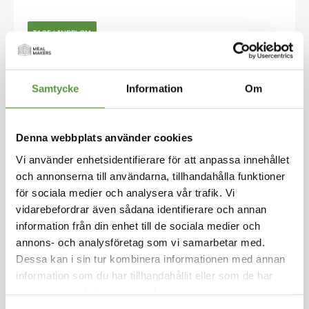
Hoppa
till
TAGE LINDBLOM
början
av
Passerade tomater,
bildgalleriet
Passata 1kg
Samtycke
Information
Om
Logga in för att handla
Passata –passerade tomater- din genväg till ä
Denna webbplats använder cookies
kta italienska smaker! Vår passata är noggrant
tillverkad för att fånga tomatens naturliga söt
Vi använder enhetsidentifierare för att anpassa innehållet
ma och fylliga smak, perfekt för att lyfta dina f
och annonserna till användarna, tillhandahålla funktioner
avoriträtter till nya höjder. Med sin klarröda fär
för sociala medier och analysera vår trafik. Vi
g och lena konsistens passar den lika bra i allt f
vidarebefordrar även sådana identifierare och annan
rån klassiska pastasåser till soppor och grytor. S
information från din enhet till de sociala medier och
nabbt och enkelt att tillaga och full av smak – e
annons- och analysföretag som vi samarbetar med.
tt oumbärligt tillskott i ditt kök – vilket kan vara
Dessa kan i sin tur kombinera informationen med annan
anledningen till att det är italienarnas absoluta
information som du har tillhandahållit eller som de har
favorittomatprodukt.
samlat in när du har använt deras tjänster.