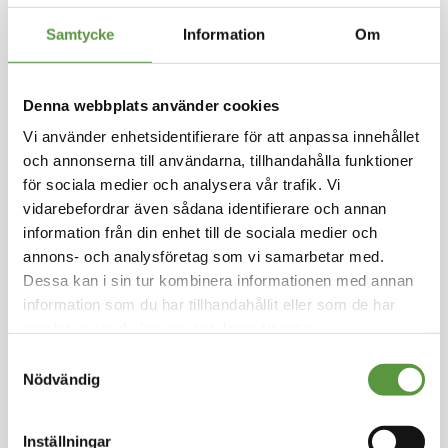
Hoppa
till
Samtycke
Information
Om
TAGE LINDBLOM
början
av
Paprikasallad 3x4,2kg
bildgalleriet
Denna webbplats använder cookies
Logga in för att handla
Vi använder enhetsidentifierare för att anpassa innehållet
Klassisk paprikasallad med fin konsistens. Strim
och annonserna till användarna, tillhandahålla funktioner
lad inlagd röd paprika med härlig färg, perfekt
för sociala medier och analysera vår trafik. Vi
i bland annat röror och sallader. Passar även br
vidarebefordrar även sådana identifierare och annan
a som tillbehör till grillad mat.
information från din enhet till de sociala medier och
annons- och analysföretag som vi samarbetar med.
Kolonial
Dessa kan i sin tur kombinera informationen med annan
Kartong på pall - 11st - 76Kg
information som du har tillhandahållit eller som de har
Utg:
2027-02-22
samlat in när du har använt deras tjänster.
14 Partier kvar
Samtyckesval
Artikel nummer
16515-R
Nödvändig
Inställningar
Logga in för att handla