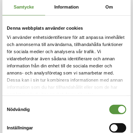
Hoppa
Samtycke
Information
Om
till
PEDROS
början
av
Chilisås Pedros 5kg
Denna webbplats använder cookies
bildgalleriet
Logga in för att handla
Vi använder enhetsidentifierare för att anpassa innehållet
Pedros chilisås är en tomatsås med mild chilism
och annonserna till användarna, tillhandahålla funktioner
ak. Använd i diverse grytor och såser. God som t
för sociala medier och analysera vår trafik. Vi
illbehör till grillat kött.
vidarebefordrar även sådana identifierare och annan
information från din enhet till de sociala medier och
Kolonial
annons- och analysföretag som vi samarbetar med.
Mixpall - 1st - 5Kg
Dessa kan i sin tur kombinera informationen med annan
Utg:
fullgott
information som du har tillhandahållit eller som de har
35 Partier kvar
samlat in när du har använt deras tjänster.
Artikel nummer
50443-M
Samtyckesval
Nödvändig
Logga in för att handla
Inställningar