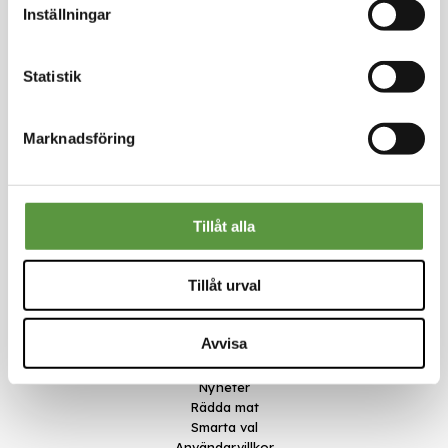
Inställningar
Logga in för att handla
Statistik
Marknadsföring
Kontakt
Tillåt alla
Meal Makers
Kungstorget 1
451 30 Uddevalla
Tillåt urval
kundservice@mealmakers.se
Org.nr. 559173-1277
Länkar
Avvisa
Om oss
Nyheter
Rädda mat
Smarta val
Användarvillkor