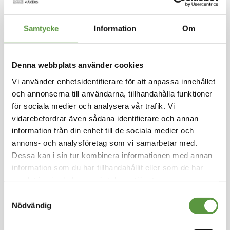
Hoppa
Samtycke
Information
Om
till
FINDUS
början
av
Crispy Kycklingschnitzel
Denna webbplats använder cookies
bildgalleriet
50x100g 5kg
Vi använder enhetsidentifierare för att anpassa innehållet
och annonserna till användarna, tillhandahålla funktioner
Logga in för att handla
för sociala medier och analysera vår trafik. Vi
Saftig kycklingfilé med frasig, gyllene, smakrik
vidarebefordrar även sådana identifierare och annan
panering. En mångsidig produkt som passar lik
information från din enhet till de sociala medier och
aväl som burgare som i en ceasar sallad.
annons- och analysföretag som vi samarbetar med.
Dessa kan i sin tur kombinera informationen med annan
Fryst
information som du har tillhandahållit eller som de har
Mixpall - 1st - 5Kg
samlat in när du har använt deras tjänster.
Utg:
Fullgott
150 Partier kvar
Samtyckesval
Nödvändig
Artikel nummer
96012862-M