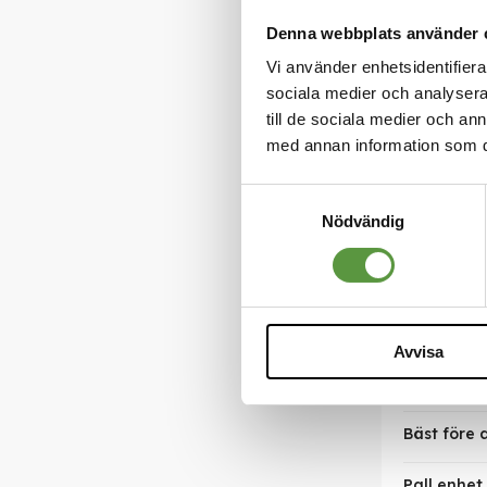
Denna webbplats använder 
Vi använder enhetsidentifierar
sociala medier och analysera 
till de sociala medier och a
med annan information som du 
Samtyckesval
Nödvändig
Antal förs
Nettovikt 
Varumärk
Avvisa
Infoga län
Bäst före
Pall enhet