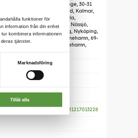
stad, 28-29 Hässleholm, Tyringe, 30-31
kenberg, 32-39 Växjö, Tingsryd, Kalmar,
g, Partille, Kungälv, Uddevalla,
andahålla funktioner för
0-57 Borås, Skara, Jönköping, Nässjö,
n information från din enhet
, 58-61 Linköping, Norrköping, Nyköping,
 tur kombinera informationen
na, Strängnäs, Karlstad, Kristinehamn, 69-
deras tjänster.
bro, Västerås, Uppsala, Grisslehamn,
tvik, Mora, Gävle, Söderhamn
Marknadsföring
Tillåt alla
dabas.com/productsheet/07331217013228