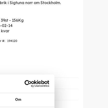
brik i Sigtuna norr om Stockholm.
- 39st - 156Kg
-02-14
r kvar
er
194120
Om
m, 20-27 Malmö, Arlöv, Eslöv,