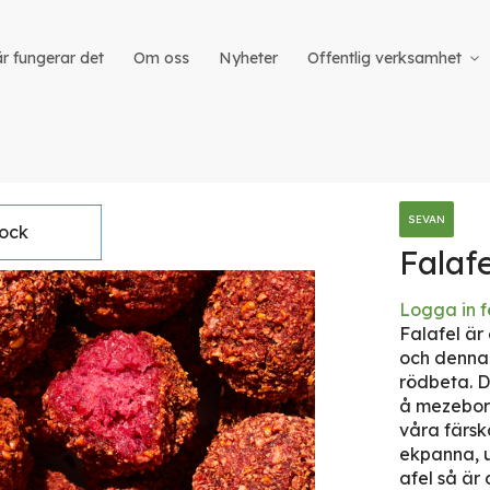
r fungerar det
Om oss
Nyheter
Offentlig verksamhet
SEVAN
tock
Falaf
Logga in f
iet
Falafel är
och denna 
rödbeta. D
å mezebord
våra färska
ekpanna, ug
afel så är 