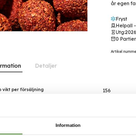
år egen fa
Fryst
Helpall 
Utg:
2026
0 Partie
Artikel numm
ormation
Detaljer
iet
 vikt per försäljning
156
on
ngsland
Sverige
ngs enhet
Låda
Information
kan levereras till
10-19 Stockhol