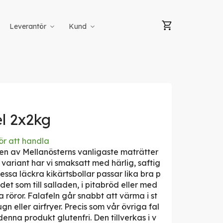
Min kundvag
Leverantör
Kund
el 2x2kg
ör att handla
 en av Mellanösterns vanligaste maträtter
variant har vi smaksatt med härlig, saftig
essa läckra kikärtsbollar passar lika bra p
et som till salladen, i pitabröd eller med
 röror. Falafeln går snabbt att värma i st
n eller airfryer. Precis som vår övriga fal
denna produkt glutenfri. Den tillverkas i v