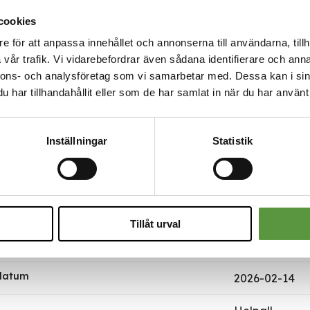
Helsingborg, Y
cookies
Halmstad, Fal
40-46 Götebor
e för att anpassa innehållet och annonserna till användarna, tillh
Trollhättan, 5
vår trafik. Vi vidarebefordrar även sådana identifierare och anna
Aneby, Götene
nnons- och analysföretag som vi samarbetar med. Dessa kan i sin
63-68 Eskilstu
har tillhandahållit eller som de har samlat in när du har använt 
82 Kumla, Öre
Borlänge, Rät
Inställningar
Statistik
äljningsenheter per parti
39
per försäljningsenhet
2x2kg
e
Sevan
Tillåt urval
k till DABAS
https://www.
 datum
2026-02-14