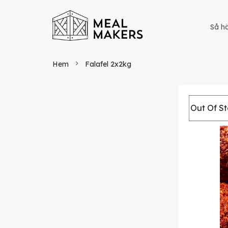
Så hä
Hem
Falafel 2x2kg
Hoppa
Out Of S
till
slutet
av
bildgaller