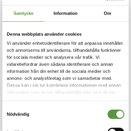
Hoppa
till
Samtycke
Information
Om
FANTASTY
början
av
Fond grönsak 4X1000ml
bildgalleriet
Denna webbplats använder cookies
Logga in för att handla
Fond med smak av grönsaker. Fond används so
Vi använder enhetsidentifierare för att anpassa innehållet
m bas eller smaksättare i matlagningen. Den lyf
och annonserna till användarna, tillhandahålla funktioner
ter fram smaken i dina rätter och skapar musti
för sociala medier och analysera vår trafik. Vi
gare såser och stuvningar, fylligare soppor och
vidarebefordrar även sådana identifierare och annan
mer aromatiska grytor.
information från din enhet till de sociala medier och
annons- och analysföretag som vi samarbetar med.
Kolonial
Dessa kan i sin tur kombinera informationen med annan
Mixpall - 1st - 4Kg
information som du har tillhandahållit eller som de har
Utg:
Fullgott
samlat in när du har använt deras tjänster.
20 Partier kvar
Samtyckesval
Nödvändig
Artikel nummer
53055-M