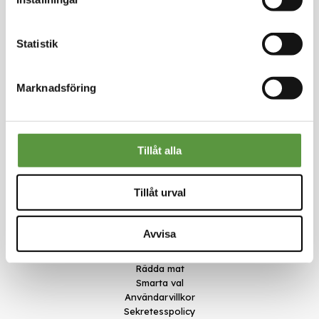
Logga in för att handla
Statistik
Marknadsföring
Kontakt
Meal Makers
Tillåt alla
Kungstorget 1
451 30 Uddevalla
kundservice@mealmakers.se
Tillåt urval
Org.nr. 559173-1277
Länkar
Avvisa
Om oss
Nyheter
Rädda mat
Smarta val
Användarvillkor
Sekretesspolicy