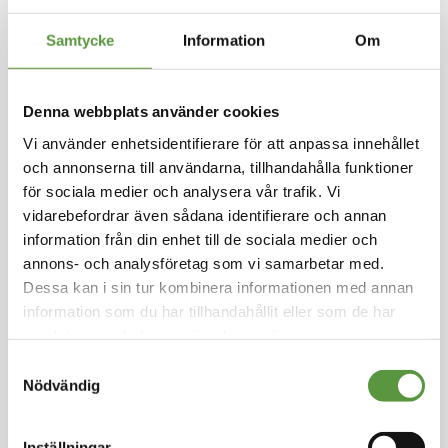
Hoppa
till
Samtycke
Information
Om
FINDUS
början
av
Frasbakad fisk 47x82g
bildgalleriet
Denna webbplats använder cookies
glutenfri MSC 3,825kg
Vi använder enhetsidentifierare för att anpassa innehållet
Logga in för att handla
och annonserna till användarna, tillhandahålla funktioner
Findus har lagom stora frasbakade fiskbitarna
för sociala medier och analysera vår trafik. Vi
passar att äta en eller två av. Gjorda på filéer
vidarebefordrar även sådana identifierare och annan
av Alaska pollock (Theragra chalcogramma).
information från din enhet till de sociala medier och
annons- och analysföretag som vi samarbetar med.
Fryst
Dessa kan i sin tur kombinera informationen med annan
Mixpall - 1st - 3.8Kg
information som du har tillhandahållit eller som de har
Utg:
Fullgott
samlat in när du har använt deras tjänster.
150 Partier kvar
Samtyckesval
Artikel nummer
96010362-M
Nödvändig
Inställningar