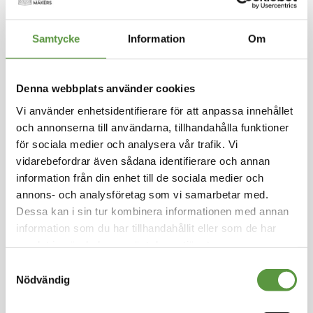
Hoppa
Samtycke
Information
Om
till
FEMTORP
början
av
Glasstopping Banan 1,2
Denna webbplats använder cookies
bildgalleriet
kg
Vi använder enhetsidentifierare för att anpassa innehållet
och annonserna till användarna, tillhandahålla funktioner
Logga in för att handla
för sociala medier och analysera vår trafik. Vi
Banantopping perfekt för att dekorera dessert
vidarebefordrar även sådana identifierare och annan
er som glass, pannkakor, smoothies och bakver
information från din enhet till de sociala medier och
k. Praktisk droppfri flaska.
annons- och analysföretag som vi samarbetar med.
Dessa kan i sin tur kombinera informationen med annan
Kolonial
information som du har tillhandahållit eller som de har
Kartong på pall - 42st - 50.4Kg
samlat in när du har använt deras tjänster.
Utg:
2026-12-19
5 Partier kvar
Samtyckesval
Nödvändig
Artikel nummer
890235