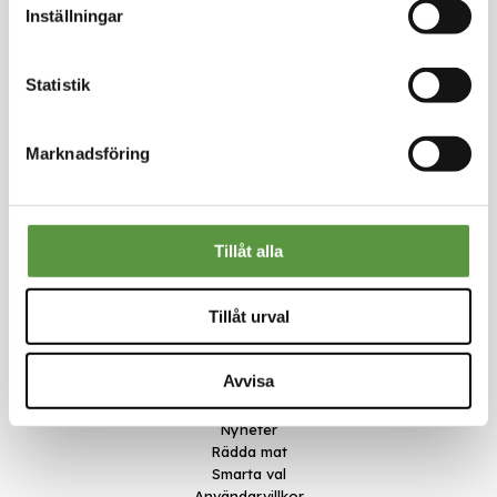
Inställningar
Logga in för att handla
Statistik
Marknadsföring
Kontakt
Tillåt alla
Meal Makers
Kungstorget 1
451 30 Uddevalla
Tillåt urval
kundservice@mealmakers.se
Org.nr. 559173-1277
Länkar
Avvisa
Om oss
Nyheter
Rädda mat
Smarta val
Användarvillkor