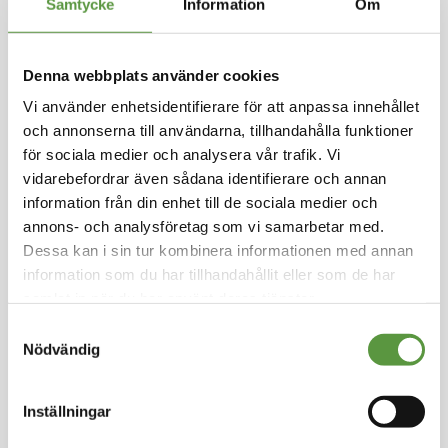
Samtycke
Information
Om
Hoppa
till
Denna webbplats använder cookies
FONTANA
början
Vi använder enhetsidentifierare för att anpassa innehållet
av
Halloumi Fries
bildgalleriet
och annonserna till användarna, tillhandahålla funktioner
för sociala medier och analysera vår trafik. Vi
Logga in för att handla
Förfriterade Halloumi Fries som tillagas på någ
vidarebefordrar även sådana identifierare och annan
ra minuter i fritös eller ugn. Passar som en sidor
information från din enhet till de sociala medier och
ätt, tapas eller tillbehör. Serveras gärna med e
annons- och analysföretag som vi samarbetar med.
n het yoghurtdressing och söt granatäpplesira
Dessa kan i sin tur kombinera informationen med annan
p.
information som du har tillhandahållit eller som de har
samlat in när du har använt deras tjänster.
Fryst
Samtyckesval
Helpall - 70st - 175Kg
Nödvändig
Utg:
2023-05-01
0 Partier kvar
Inställningar
Artikel nummer
97404