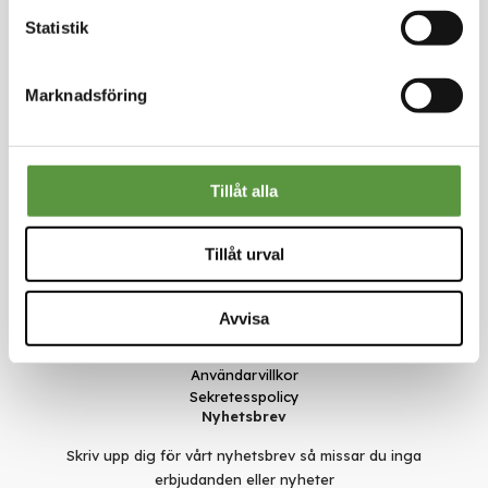
Statistik
Marknadsföring
Kontakt
Meal Makers
Kungstorget 1
451 30 Uddevalla
Tillåt alla
kundservice@mealmakers.se
Org.nr. 559173-1277
Länkar
Tillåt urval
Om oss
Nyheter
Avvisa
Rädda mat
Smarta val
Användarvillkor
Sekretesspolicy
Nyhetsbrev
Skriv upp dig för vårt nyhetsbrev så missar du inga
erbjudanden eller nyheter