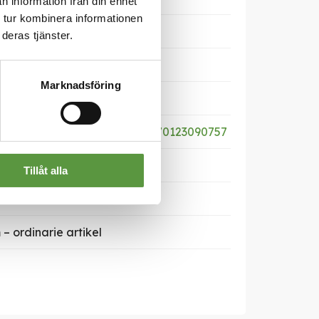
n information från din enhet
 tur kombinera informationen
deras tjänster.
Marknadsföring
abas.com/productsheet/00570123090757
Tillåt alla
– ordinarie artikel