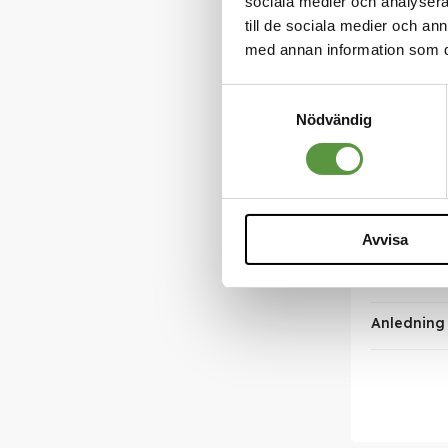
sociala medier och analysera 
till de sociala medier och a
Antal förs
med annan information som du 
Nettovikt 
Samtyckesval
Nödvändig
Varumärk
Infoga län
Bäst före
Avvisa
Pall enhet
Anledning t