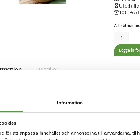
Utg:
fullg
100 Part
Artikel numm
Logga in fö
ormation
Detaljer
iet
 vikt per försäljning
5
on
Information
ngsland
Danmark
cookies
ngs enhet
Krt
e för att anpassa innehållet och annonserna till användarna, tillh
kan levereras till
Hela Sverige