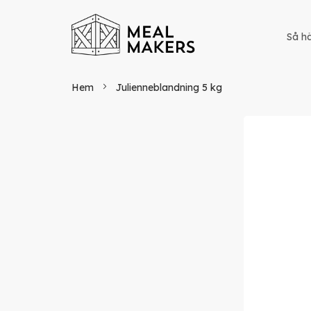
Så hä
Hem
Julienneblandning 5 kg
Hoppa
till
slutet
av
bildgaller