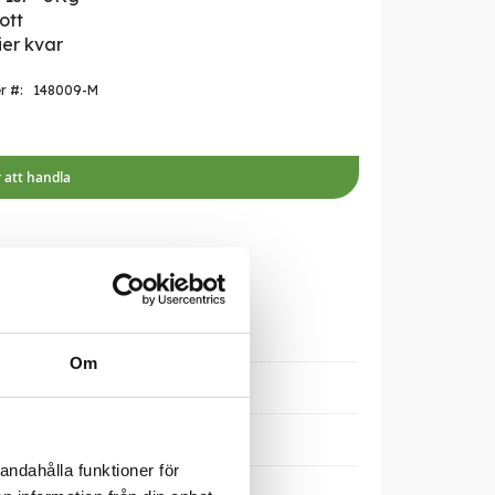
ott
ier kvar
er
148009-M
r att handla
Om
andahålla funktioner för