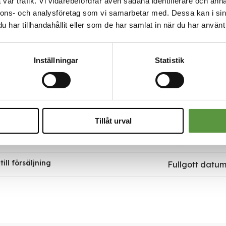
vår trafik. Vi vidarebefordrar även sådana identifierare och anna
nnons- och analysföretag som vi samarbetar med. Dessa kan i sin
äljningsenheter per parti
1
har tillhandahållit eller som de har samlat in när du har använt 
per försäljningsenhet
5kg
Inställningar
Statistik
e
FRIGODAN
k till DABAS
https://www.d
 datum
fullgott
Tillåt urval
Mixpall
ill försäljning
Fullgott datum 