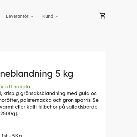
Min kundvag
Leverantör
Kund
nneblandning 5 kg
ör att handla
d, krispig grönsaksblandning med gula oc
orötter, palsternacka och grön sparris. Se
varmt eller kallt tillbehör på salladsborde
x2500g).
 1st - 5Kg