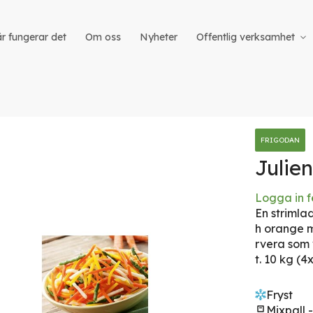
r fungerar det
Om oss
Nyheter
Offentlig verksamhet
FRIGODAN
Julie
Logga in f
iet
En strimla
h orange m
rvera som 
t. 10 kg (4
Fryst
Mixpall -