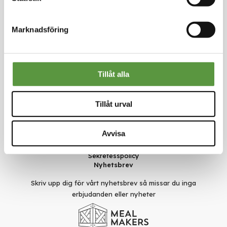
Kontakt
Marknadsföring
Meal Makers
Kungstorget 1
451 30 Uddevalla
kundservice@mealmakers.se
Tillåt alla
Org.nr. 559173-1277
Länkar
Tillåt urval
Om oss
Nyheter
Rädda mat
Avvisa
Smarta val
Användarvillkor
Sekretesspolicy
Nyhetsbrev
Skriv upp dig för vårt nyhetsbrev så missar du inga
erbjudanden eller nyheter