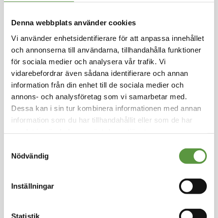
Hoppa
till
Denna webbplats använder cookies
MONARCH
början
av
Kikärtor påse 3x3 kg
Vi använder enhetsidentifierare för att anpassa innehållet
bildgalleriet
och annonserna till användarna, tillhandahålla funktioner
Logga in för att handla
för sociala medier och analysera vår trafik. Vi
Kolonial
vidarebefordrar även sådana identifierare och annan
Mixpall - 1st - 9Kg
information från din enhet till de sociala medier och
Utg:
fullgott
annons- och analysföretag som vi samarbetar med.
924 Partier kvar
Dessa kan i sin tur kombinera informationen med annan
information som du har tillhandahållit eller som de har
Artikel nummer
28652-M
samlat in när du har använt deras tjänster.
Samtyckesval
Nödvändig
Logga in för att handla
Inställningar
Statistik