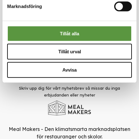
Kungstorget 1
Marknadsföring
451 30 Uddevalla
kundservice@mealmakers.se
Org.nr. 559173-1277
Länkar
Tillåt alla
Om oss
Nyheter
Tillåt urval
Rädda mat
Smarta val
Användarvillkor
Avvisa
Sekretesspolicy
Nyhetsbrev
Skriv upp dig för vårt nyhetsbrev så missar du inga
erbjudanden eller nyheter
Meal Makers - Den klimatsmarta marknadsplatsen
för restauranger och skolor.