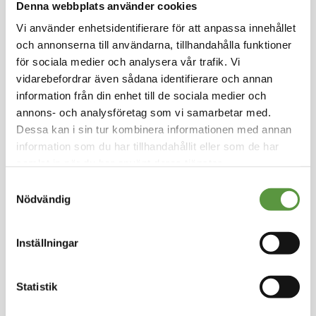
Denna webbplats använder cookies
Hoppa
till
Vi använder enhetsidentifierare för att anpassa innehållet
AROY-D
början
och annonserna till användarna, tillhandahålla funktioner
av
Kokosmjölk 250 ml x
för sociala medier och analysera vår trafik. Vi
bildgalleriet
vidarebefordrar även sådana identifierare och annan
36/kart
information från din enhet till de sociala medier och
annons- och analysföretag som vi samarbetar med.
Logga in för att handla
Kolonial
Dessa kan i sin tur kombinera informationen med annan
Helpall - 405st - 1215Kg
information som du har tillhandahållit eller som de har
Utg:
2024-03-01
samlat in när du har använt deras tjänster.
0 Partier kvar
Samtyckesval
Nödvändig
Artikel nummer
T06245
Inställningar
Statistik
Kontakt
Meal Makers