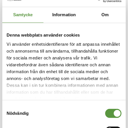
Hoppa
till
LAGERBLAD FOODS
Samtycke
Information
Om
början
av
Köttbulle med gråärtor
bildgalleriet
16g 6kg
Denna webbplats använder cookies
Vi använder enhetsidentifierare för att anpassa innehållet
Logga in för att handla
och annonserna till användarna, tillhandahålla funktioner
Mjölkfri. Laktosfri. Glutenfri. Högt proteininnehå
för sociala medier och analysera vår trafik. Vi
ll. Kostfiberhaltig. Produkten innehåller ärtor so
m hör till baljväxter. Baljväxter kan orsaka aller
vidarebefordrar även sådana identifierare och annan
giska reaktioner.
information från din enhet till de sociala medier och
annons- och analysföretag som vi samarbetar med.
Dessa kan i sin tur kombinera informationen med annan
Fryst
Mixpall - 1st - 6Kg
information som du har tillhandahållit eller som de har
Utg:
fullgott
samlat in när du har använt deras tjänster.
500 Partier kvar
Samtyckesval
Nödvändig
Artikel nummer
5501-M