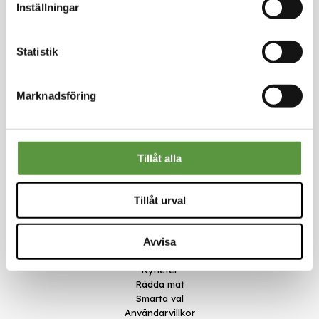
Inställningar
Logga in för att handla
Statistik
Marknadsföring
Kontakt
Tillåt alla
Meal Makers
Kungstorget 1
451 30 Uddevalla
Tillåt urval
kundservice@mealmakers.se
Org.nr. 559173-1277
Länkar
Avvisa
Om oss
Nyheter
Rädda mat
Smarta val
Användarvillkor