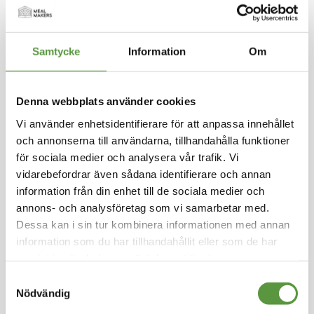
Hoppa
till
TAGE LINDBLOM
början
Samtycke
Information
Om
av
Krossade Tomater 1kg
bildgalleriet
tetra
Denna webbplats använder cookies
Logga in för att handla
Vi använder enhetsidentifierare för att anpassa innehållet
Våra krossade tomater är omsorgsfullt utvalda
och annonserna till användarna, tillhandahålla funktioner
och bearbetade för att ge din matlagning sma
för sociala medier och analysera vår trafik. Vi
ken av riktigt färska tomater. Perfekta för såse
r, soppor och grytor. Det är enkelt att skapa fylli
vidarebefordrar även sådana identifierare och annan
ga och smakrika rätter med våra krossade tom
information från din enhet till de sociala medier och
ater.
annons- och analysföretag som vi samarbetar med.
Dessa kan i sin tur kombinera informationen med annan
Kolonial
information som du har tillhandahållit eller som de har
Kartong på pall - 36st - 432Kg
samlat in när du har använt deras tjänster.
Utg:
Fullgott
Samtyckesval
50 Partier kvar
Nödvändig
Artikel nummer
10635