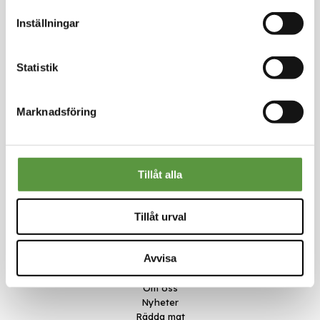
Inställningar
Logga in för att handla
Statistik
Marknadsföring
Kontakt
Tillåt alla
Meal Makers
Kungstorget 1
Tillåt urval
451 30 Uddevalla
kundservice@mealmakers.se
Org.nr. 559173-1277
Avvisa
Länkar
Om oss
Nyheter
Rädda mat