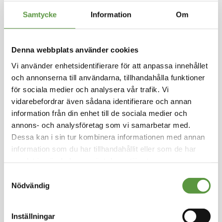
Hoppa
Samtycke
Information
Om
till
FLEVOGOLD
början
av
Kycklinginnerfilé 80%
bildgalleriet
Denna webbplats använder cookies
5x2 kg
Vi använder enhetsidentifierare för att anpassa innehållet
och annonserna till användarna, tillhandahålla funktioner
Logga in för att handla
för sociala medier och analysera vår trafik. Vi
Kycklinginnerfilé 80% , Polen, 5 x 2 kg, Styckfrys
t, Halal, Polen
vidarebefordrar även sådana identifierare och annan
information från din enhet till de sociala medier och
annons- och analysföretag som vi samarbetar med.
Fryst
Dessa kan i sin tur kombinera informationen med annan
Halvpall - 32st - 320Kg
Utg:
Fullgott
information som du har tillhandahållit eller som de har
10 Partier kvar
samlat in när du har använt deras tjänster.
Samtyckesval
Artikel nummer
4422-F
Nödvändig
Inställningar
Logga in för att handla