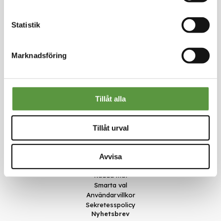
Statistik
Marknadsföring
Kontakt
Meal Makers
Tillåt alla
Kungstorget 1
451 30 Uddevalla
kundservice@mealmakers.se
Tillåt urval
Org.nr. 559173-1277
Länkar
Om oss
Avvisa
Nyheter
Rädda mat
Smarta val
Användarvillkor
Sekretesspolicy
Nyhetsbrev