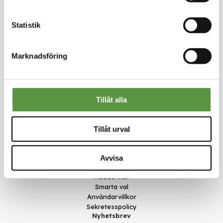
Statistik
Marknadsföring
Kontakt
Meal Makers
Tillåt alla
Kungstorget 1
451 30 Uddevalla
kundservice@mealmakers.se
Tillåt urval
Org.nr. 559173-1277
Länkar
Om oss
Avvisa
Nyheter
Rädda mat
Smarta val
Användarvillkor
Sekretesspolicy
Nyhetsbrev