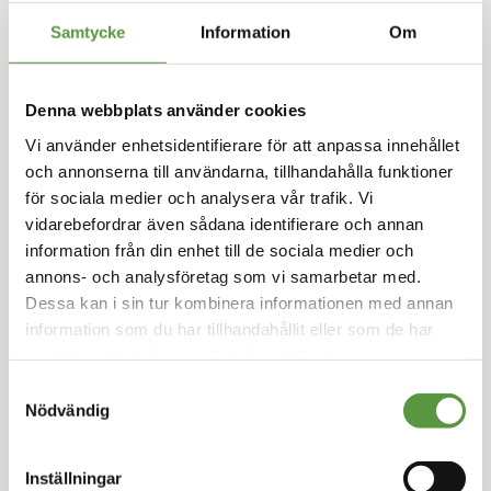
Hoppa
Samtycke
Information
Om
till
FLEVOGOLD
början
av
Kycklinginnerfiléer 100
bildgalleriet
Denna webbplats använder cookies
% 2x5kg
Vi använder enhetsidentifierare för att anpassa innehållet
och annonserna till användarna, tillhandahålla funktioner
Logga in för att handla
för sociala medier och analysera vår trafik. Vi
Saltade Kycklinginnerfiléer, Polen, 5x2 kg, Vac,
Halal, CN02109939
vidarebefordrar även sådana identifierare och annan
information från din enhet till de sociala medier och
annons- och analysföretag som vi samarbetar med.
Fryst
Dessa kan i sin tur kombinera informationen med annan
Mixpall - 1st - 10Kg
Utg:
Fullgott
information som du har tillhandahållit eller som de har
100 Partier kvar
samlat in när du har använt deras tjänster.
Samtyckesval
Artikel nummer
4420-F-M
Nödvändig
Inställningar
Logga in för att handla