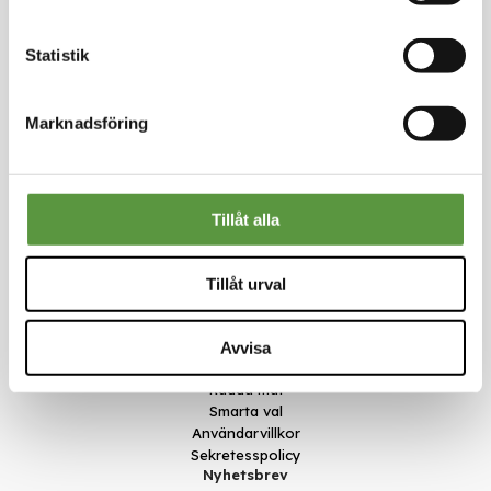
Statistik
Marknadsföring
Kontakt
Meal Makers
Tillåt alla
Kungstorget 1
451 30 Uddevalla
kundservice@mealmakers.se
Tillåt urval
Org.nr. 559173-1277
Länkar
Om oss
Avvisa
Nyheter
Rädda mat
Smarta val
Användarvillkor
Sekretesspolicy
Nyhetsbrev