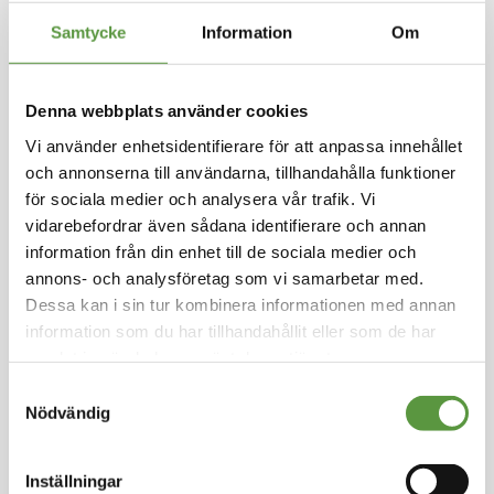
Hoppa
Samtycke
Information
Om
till
FLEVOGOLD
början
av
Kycklingschnitzel 100g
bildgalleriet
Denna webbplats använder cookies
10kg
Vi använder enhetsidentifierare för att anpassa innehållet
och annonserna till användarna, tillhandahålla funktioner
Logga in för att handla
för sociala medier och analysera vår trafik. Vi
Kycklingschnitzel 100g, Polen, 10 x 1 kg, IQF, H
alal
vidarebefordrar även sådana identifierare och annan
information från din enhet till de sociala medier och
annons- och analysföretag som vi samarbetar med.
Fryst
Dessa kan i sin tur kombinera informationen med annan
Mixpall - 1st - 10Kg
Utg:
Fullgott
information som du har tillhandahållit eller som de har
454 Partier kvar
samlat in när du har använt deras tjänster.
Samtyckesval
Artikel nummer
4710-F1-M
Nödvändig
Inställningar
Logga in för att handla