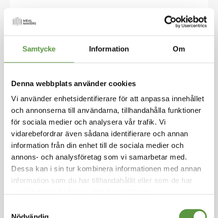
Hoppa
till
PEDROS
början
av
Lagerblad 6x45g
bildgalleriet
Samtycke
Information
Om
Logga in för att handla
Lagerblad är en klassisk smaksättare med en
distinkt, bitter och aromatisk ton som lyfter lång
Denna webbplats använder cookies
kok, grytor och inläggningar. Lagerblad passar
Vi använder enhetsidentifierare för att anpassa innehållet
särskilt bra till kötträtter, men gör sig lika fint till
och annonserna till användarna, tillhandahålla funktioner
sammans med grönsaker, fisk och skaldjur. Anv
för sociala medier och analysera vår trafik. Vi
änd några blad i grytan eller buljongen för att
vidarebefordrar även sådana identifierare och annan
ge djup och karaktär åt smaken – ett måste i al
information från din enhet till de sociala medier och
lt från boeuf bourguignon till hemgjord sillinläg
annons- och analysföretag som vi samarbetar med.
gning. Ett tidlöst kryddskåpsess för den som vill
laga mat med känsla och tradition.
Dessa kan i sin tur kombinera informationen med annan
information som du har tillhandahållit eller som de har
samlat in när du har använt deras tjänster.
Kolonial
Mixpall - 6st - 0.3Kg
Samtyckesval
Utg:
fullgott
Nödvändig