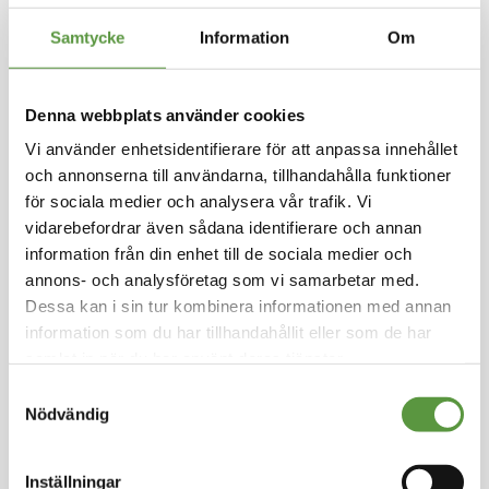
Hoppa
till
Samtycke
Information
Om
LAGERBLAD FOODS
början
av
Majsbiff 30g 5,4kg
bildgalleriet
Denna webbplats använder cookies
Logga in för att handla
Vi använder enhetsidentifierare för att anpassa innehållet
Glutenfri. Innehåller havre. Kostfiberkälla. Vega
och annonserna till användarna, tillhandahålla funktioner
n. Produkten innehåller gula ärtor som hör till b
för sociala medier och analysera vår trafik. Vi
aljväxter. Baljväxter kan orsaka allergiska reak
vidarebefordrar även sådana identifierare och annan
tioner.
information från din enhet till de sociala medier och
annons- och analysföretag som vi samarbetar med.
Fryst
Dessa kan i sin tur kombinera informationen med annan
Mixpall - 1st - 5.4Kg
information som du har tillhandahållit eller som de har
Utg:
fulgott
samlat in när du har använt deras tjänster.
6 Partier kvar
Samtyckesval
Artikel nummer
4078-M
Nödvändig
Inställningar
Logga in för att handla