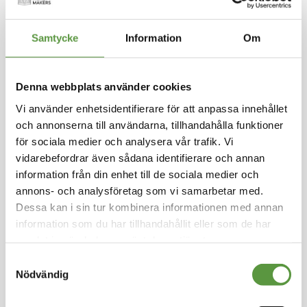
Hoppa
Samtycke
Information
Om
till
MATKOMPANIET - GOTHIA FALAFEL
början
av
Miljövänlig Falafel 3kg
Denna webbplats använder cookies
bildgalleriet
Svensk tillverkad
Vi använder enhetsidentifierare för att anpassa innehållet
och annonserna till användarna, tillhandahålla funktioner
Logga in för att handla
för sociala medier och analysera vår trafik. Vi
Svensk färdigtillagad falafel med smak av värl
vidarebefordrar även sådana identifierare och annan
den! Fri från gluten, laktos & soja. Rikt på fiber
information från din enhet till de sociala medier och
och proteiner.
annons- och analysföretag som vi samarbetar med.
Dessa kan i sin tur kombinera informationen med annan
Fryst
information som du har tillhandahållit eller som de har
Halvpall - 48st - 144Kg
samlat in när du har använt deras tjänster.
Utg:
Fullgott
10 Partier kvar
Samtyckesval
Nödvändig
Artikel nummer
60600