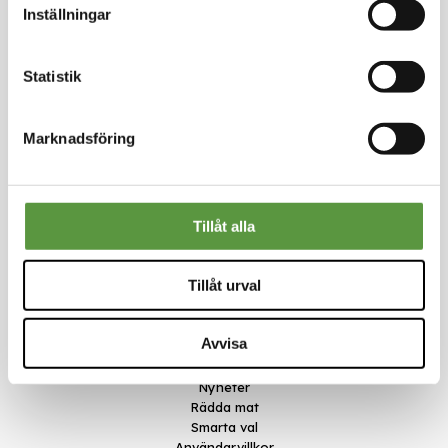
Inställningar
Logga in för att handla
Statistik
Marknadsföring
Kontakt
Tillåt alla
Meal Makers
Kungstorget 1
451 30 Uddevalla
Tillåt urval
kundservice@mealmakers.se
Org.nr. 559173-1277
Länkar
Avvisa
Om oss
Nyheter
Rädda mat
Smarta val
Användarvillkor