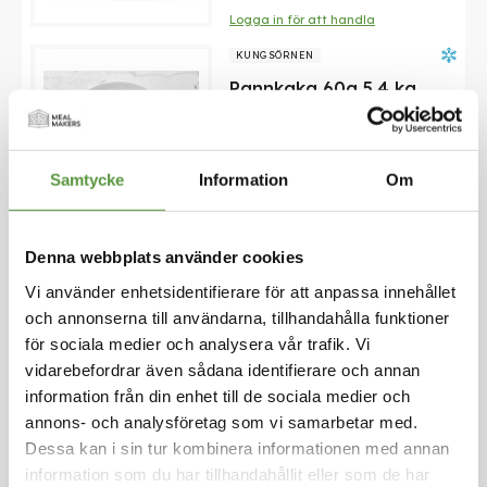
Logga in för att handla
KUNGSÖRNEN
Pannkaka 60g 5,4 kg
Mixpall
-
1st
-
5.4Kg
Samtycke
Information
Om
Utg. Fullgott
200 Partier kvar
Logga in för att handla
Denna webbplats använder cookies
KUNGSÖRNEN
Vi använder enhetsidentifierare för att anpassa innehållet
TunnPannkaka 100X60g
och annonserna till användarna, tillhandahålla funktioner
eko krav
för sociala medier och analysera vår trafik. Vi
vidarebefordrar även sådana identifierare och annan
Mixpall
-
1st
-
6Kg
information från din enhet till de sociala medier och
Utg. fullgott
annons- och analysföretag som vi samarbetar med.
100 Partier kvar
Dessa kan i sin tur kombinera informationen med annan
Logga in för att handla
information som du har tillhandahållit eller som de har