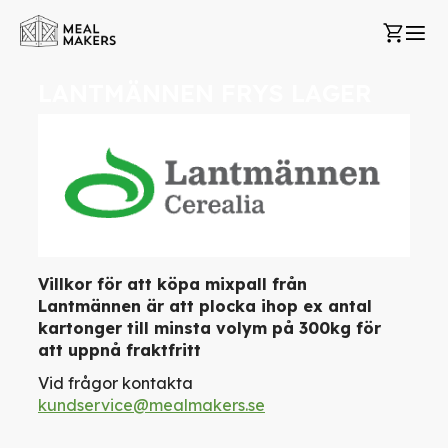
Hoppa
Min k
till
innehållet
LANTMÄNNEN FRYS LAGER
Villkor för att köpa mixpall från
Lantmännen är att plocka ihop ex antal
kartonger till minsta volym på 300kg för
att uppnå fraktfritt
Vid frågor kontakta
kundservice@mealmakers.se