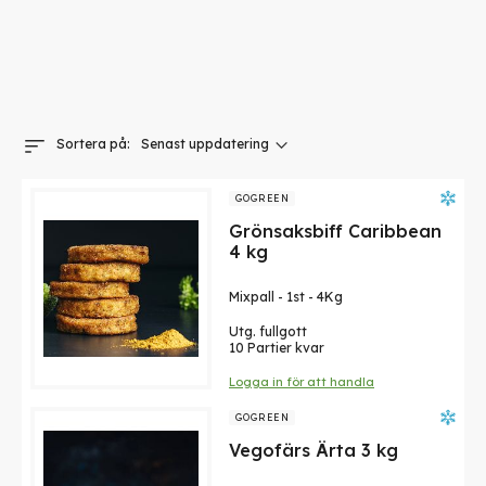
Sätt
Sortera på
stigande
sortering
GOGREEN
Grönsaksbiff Caribbean
4 kg
Mixpall
-
1st
-
4Kg
Utg. fullgott
10 Partier kvar
Logga in för att handla
GOGREEN
Vegofärs Ärta 3 kg