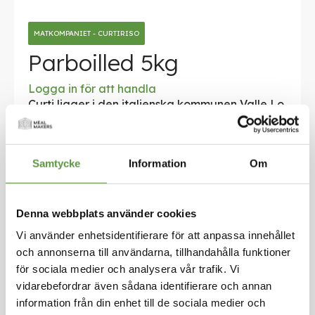
Hoppa
till
MATKOMPANIET - CURTIRISO
början
av
Parboilled 5kg
bildgalleriet
Logga in för att handla
Curti ligger i den italienska kommunen Valle Lo
mellina, hjärtat av ett historiskt lämpat område
för risodling. Curti med sitt varumärke Curtiriso
är ett av de äldsta traditionella italienska livsm
Samtycke
Information
Om
edelsbolagen, som drivs sedan 1875. Idag är C
urti ett av de största industriella komplexen i E
uropa och är en av de italienska livsmedelsind
ustrierna av mer avlägsen tradition. Curtis passi
Denna webbplats använder cookies
on och ständiga engagemang för miljön och hå
Vi använder enhetsidentifierare för att anpassa innehållet
llbar produktion har lett till att Curtiriso-riset är
och annonserna till användarna, tillhandahålla funktioner
det första i Europa som producerades utifrån e
för sociala medier och analysera vår trafik. Vi
n CO2=0-budgetprocess där växthusgasutsläp
vidarebefordrar även sådana identifierare och annan
p från energiförbrukningen kompenseras fullt u
information från din enhet till de sociala medier och
t av den erhållna vinsten tack vare produktion