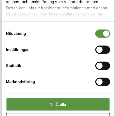
annons- och analysföretag som vi samarbetar med.
av energi från förnybara källor. PARBOILED RI
S Tack vare den hydrotermiska behandlingen
Dessa kan i sin tur kombinera informationen med annan
med hög temperaturånga under tryck och efte
information som du har tillhandahållit eller som de har
rföljande snabb torkning blir riskornet genomski
samlat in när du har använt deras tjänster.
nligt och gult. Detta kapslar in vitaminer, fibrer
Samtyckesval
och mineralsalter som bidrar till samma närings
Nödvändig
innehåll som brunt ris. Parboiled ris har också en
kort tillagningstid.
Inställningar
Kolonial
Helpall - 77st - 770Kg
Statistik
Utg:
Fullgott
15 Partier kvar
Marknadsföring
Artikel nummer
60446
Logga in för att handla
Tillåt alla