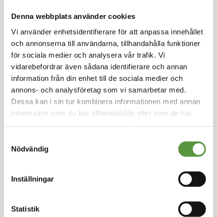
Hoppa
till
Denna webbplats använder cookies
FALKESKOG
början
Vi använder enhetsidentifierare för att anpassa innehållet
av
Torskrygg 100g x 8 st
och annonserna till användarna, tillhandahålla funktioner
bildgalleriet
MSC SUPERKLIPP
för sociala medier och analysera vår trafik. Vi
vidarebefordrar även sådana identifierare och annan
Logga in för att handla
information från din enhet till de sociala medier och
MSC Torskrygg producerad i EU
annons- och analysföretag som vi samarbetar med.
Dessa kan i sin tur kombinera informationen med annan
Fryst
information som du har tillhandahållit eller som de har
Halvpall - 20st - 160Kg
samlat in när du har använt deras tjänster.
Utg:
2019-09-07
Samtyckesval
0 Partier kvar
Nödvändig
Artikel nummer
1451970
Inställningar
Statistik