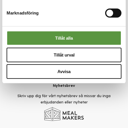
Kontakt
Marknadsföring
Meal Makers
Kungstorget 1
451 30 Uddevalla
kundservice@mealmakers.se
Org.nr. 559173-1277
Tillåt alla
Länkar
Om oss
Tillåt urval
Nyheter
Rädda mat
Smarta val
Avvisa
Användarvillkor
Sekretesspolicy
Nyhetsbrev
Skriv upp dig för vårt nyhetsbrev så missar du inga
erbjudanden eller nyheter