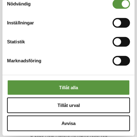
Länkar
Nödvändig
Om oss
Nyheter
Inställningar
Rädda mat
Smarta val
Användarvillkor
Statistik
Sekretesspolicy
Nyhetsbrev
Skriv upp dig för vårt nyhetsbrev så missar du inga
Marknadsföring
erbjudanden eller nyheter
Tillåt alla
Meal Makers - Den klimatsmarta marknadsplatsen
Tillåt urval
för restauranger och skolor.
Avvisa
© 2026 Meal Makers. All rights reserved