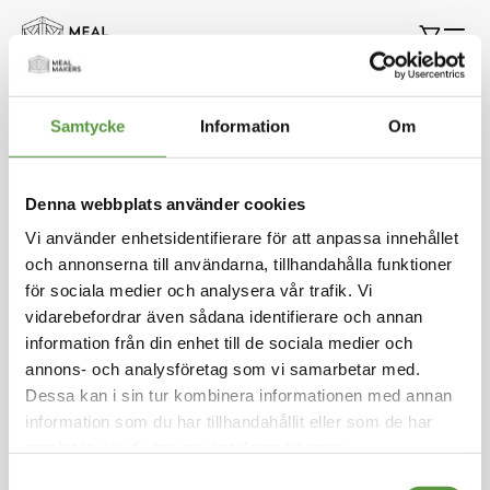
Hoppa
Min k
till
innehållet
Frukt & Grönt
Samtycke
Information
Om
Denna webbplats använder cookies
Vi använder enhetsidentifierare för att anpassa innehållet
Vi kan inte hitta produkter som matchade urvalet.
och annonserna till användarna, tillhandahålla funktioner
för sociala medier och analysera vår trafik. Vi
vidarebefordrar även sådana identifierare och annan
information från din enhet till de sociala medier och
Kontakt
annons- och analysföretag som vi samarbetar med.
Meal Makers
Dessa kan i sin tur kombinera informationen med annan
Kungstorget 1
information som du har tillhandahållit eller som de har
451 30 Uddevalla
samlat in när du har använt deras tjänster.
kundservice@mealmakers.se
Org.nr. 559173-1277
Samtyckesval