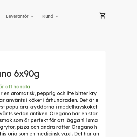
Min kundvag
Leverantör
Kund
no 6x90g
ör att handla
 en aromatisk, pepprig och lite bitter kry
r använts i köket i århundraden. Det är e
est populära kryddorna i medelhavsköket
vänts sedan antiken. Oregano har en star
 smak som är perfekt för att lägga till sma
r, grytor, pizza och andra rätter. Oregano h
 historia som en medicinsk växt. Det har an