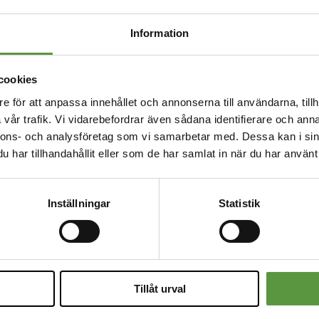
ormation
Detaljer
Information
 vikt per försäljning
0.54
on
cookies
ngsland
e för att anpassa innehållet och annonserna till användarna, tillh
Sverige
vår trafik. Vi vidarebefordrar även sådana identifierare och anna
ngs enhet
Krt
nnons- och analysföretag som vi samarbetar med. Dessa kan i sin
har tillhandahållit eller som de har samlat in när du har använt 
från specifikation , ( ev vikt , färg ,
Mixpall
)
Inställningar
Statistik
kan levereras till
Hela Sverig
äljningsenheter per parti
1
per försäljningsenhet
0,54
Tillåt urval
e
Pedros