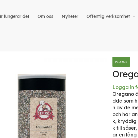
r fungerar det
Om oss
Nyheter
Offentlig verksamhet
PEDROS
Orega
Logga in f
iet
Oregano är
dda som ha
n av de m
och har an
k, kryddig
k till såse
ar en lång