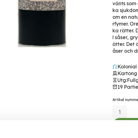
vänts som 
ka sjukdom
om en natu
rfymer. Ore
ka rätter. 
l såser, gr
ätter. Det ä
åser och d
Kolonial
Kartong 
Utg:
Full
iet
19 Parti
Artikel numm
Logga in fö