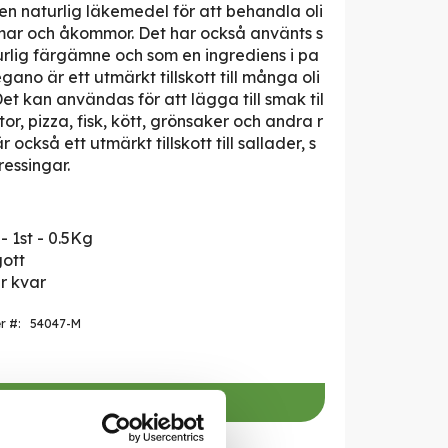
en naturlig läkemedel för att behandla oli
ar och åkommor. Det har också använts s
rlig färgämne och som en ingrediens i pa
gano är ett utmärkt tillskott till många oli
Det kan användas för att lägga till smak til
ytor, pizza, fisk, kött, grönsaker och andra r
r också ett utmärkt tillskott till sallader, s
ressingar.
- 1st - 0.5Kg
gott
er kvar
er
54047-M
r att handla