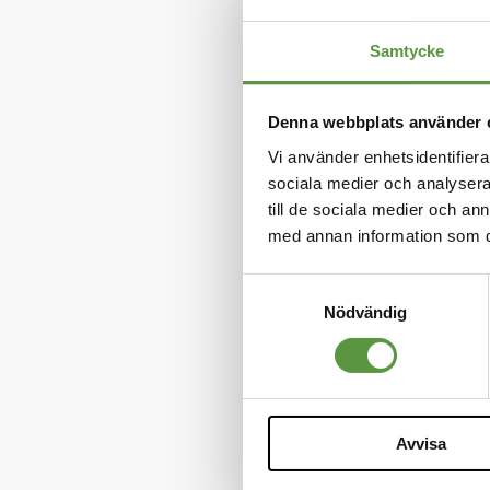
Mer inf
Samtycke
Mer
Total netto
informati
Denna webbplats använder 
Tillverkni
Vi använder enhetsidentifierar
sociala medier och analysera 
Förpackni
till de sociala medier och a
med annan information som du 
Avvikelser 
märkning 
Samtyckesval
Nödvändig
Produkten 
Antal förs
Nettovikt 
Avvisa
Varumärk