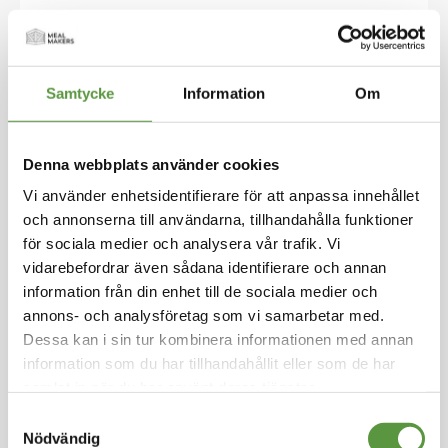
Hoppa
till
MATKOMPANIET - GRANORO
början
Samtycke
Information
Om
av
Pasta Makaroner 4x3kg
bildgalleriet
Logga in för att handla
Denna webbplats använder cookies
Pasta makaroner av 100 % durumvetesemolin
Vi använder enhetsidentifierare för att anpassa innehållet
a, Italien. Den räfflade ytan fångar upp såser o
och annonserna till användarna, tillhandahålla funktioner
ch smaker perfekt, vilket gör pastan utmärkt till
stuvningar, gratänger, pastasallader och pasta
för sociala medier och analysera vår trafik. Vi
soppor. Granoro står för genuint italienskt hantv
vidarebefordrar även sådana identifierare och annan
erk, där kvalitet och smak alltid går först – en p
information från din enhet till de sociala medier och
asta för dig som vill lyfta även den enklaste var
annons- och analysföretag som vi samarbetar med.
dagsrätt till något riktigt gott.
Dessa kan i sin tur kombinera informationen med annan
information som du har tillhandahållit eller som de har
Kolonial
samlat in när du har använt deras tjänster.
Helpall - 42st - 504Kg
Samtyckesval
Utg:
Fullgott
Nödvändig