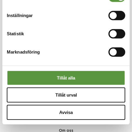
5 Partier kvar
Artikel nummer
60731-S
Inställningar
Statistik
Logga in för att handla
Marknadsföring
Tillåt alla
Kontakt
Meal Makers
Tillåt urval
Kungstorget 1
451 30 Uddevalla
kundservice@mealmakers.se
Avvisa
Org.nr. 559173-1277
Länkar
Om oss