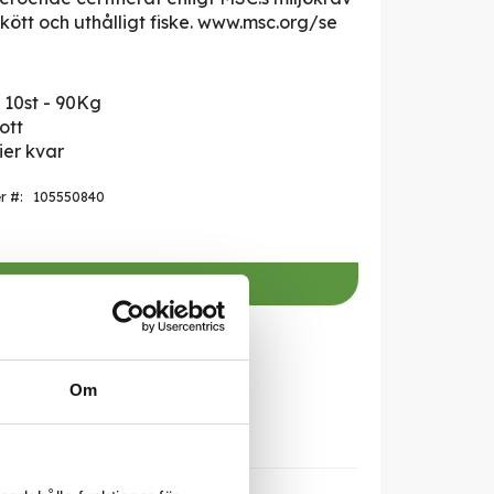
skött och uthålligt fiske. www.msc.org/se
- 10st - 90Kg
ott
ier kvar
er
105550840
r att handla
Om