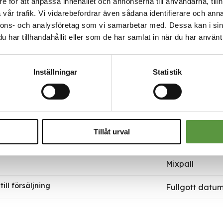
Grönland
e för att anpassa innehållet och annonserna till användarna, tillh
vår trafik. Vi vidarebefordrar även sådana identifierare och anna
kan levereras till
Hela Sverige
nnons- och analysföretag som vi samarbetar med. Dessa kan i sin
har tillhandahållit eller som de har samlat in när du har använt 
äljningsenheter per parti
10
per försäljningsenhet
4x2250g
Inställningar
Statistik
e
ROYAL GREE
k till DABAS
https://www.d
Tillåt urval
 datum
fullgott
Mixpall
ill försäljning
Fullgott datum 