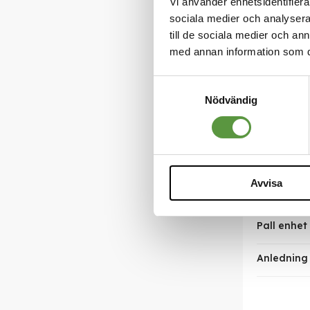
Vi använder enhetsidentifierar
sociala medier och analysera 
Produkten 
till de sociala medier och a
med annan information som du 
Antal förs
Samtyckesval
Nettovikt 
Nödvändig
Varumärk
Infoga län
Avvisa
Bäst före
Pall enhet
Anledning t