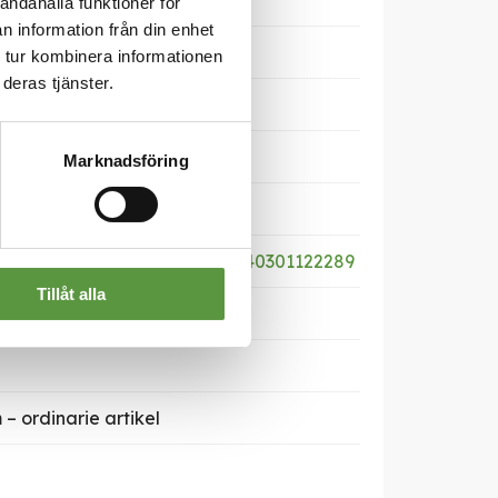
andahålla funktioner för
n information från din enhet
 tur kombinera informationen
deras tjänster.
Marknadsföring
NLAND
abas.com/productsheet/05740301122289
Tillåt alla
– ordinarie artikel