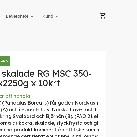
Min kundvag
Leverantör
Kund
LAND
 skalade RG MSC 350-
x2250g x 10krt
ör att handla
(Pandalus Borealis) fångade i Nordvästr
 (A) och i Barents hav, Norska havet och f
kring Svalbard och Björnön (B). (FAO 21 el
korna är kokta, skalade, styckfrysta och gl
enna produkt kommer från ett fiske som h
beroende certifierat enligt MSC:s miljökrav