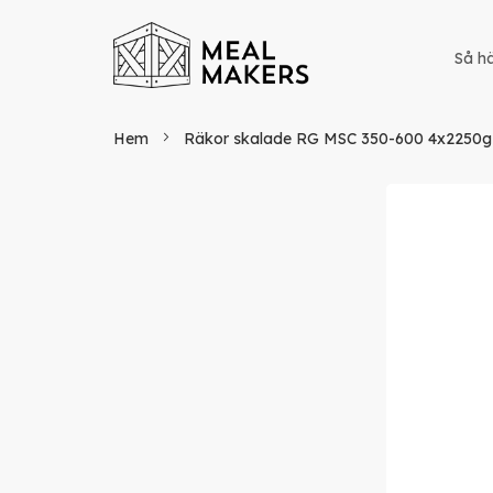
Så hä
Hem
Räkor skalade RG MSC 350-600 4x2250g 
Hoppa
till
slutet
av
bildgaller