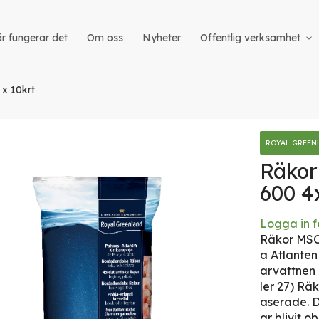
r fungerar det
Om oss
Nyheter
Offentlig verksamhet
x 10krt
ROYAL GREEN
Räkor
600 4
iet
Logga in f
Räkor MSC 
a Atlanten
arvattnen 
ler 27) Rä
aserade. D
ar blivit o