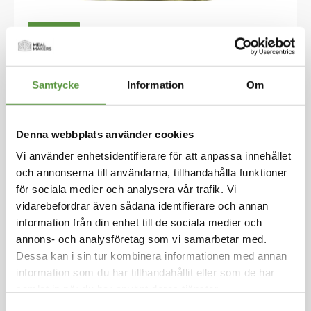
Hoppa
till
CURTIRISO
början
av
Ris Basmati 2X5kg
bildgalleriet
Samtycke
Information
Om
Logga in för att handla
Basmati betyder "väldoftande" och odlas i Indi
en och Pakistan. Basmatiriset är ett smakrikt oc
h långkornigt ris som inte klibbar sig. Detta ris p
Denna webbplats använder cookies
assar utmärkt till olika grytor och färsrätter. Tes
Vi använder enhetsidentifierare för att anpassa innehållet
ta att koka riset i din favoritbuljong och tillsätt
och annonserna till användarna, tillhandahålla funktioner
gärna några droppar olivolja innan servering.
för sociala medier och analysera vår trafik. Vi
Detta ger riset en ännu djupare smak och en h
vidarebefordrar även sådana identifierare och annan
ärlig konsistens! Curtiriso är det första riset i Eur
information från din enhet till de sociala medier och
opa som har en CO2 = noll-budgetprocess. Dett
annons- och analysföretag som vi samarbetar med.
a innebär att växthusgasutsläpp från energiför
brukningen kompenseras fullt ut tack vare prod
Dessa kan i sin tur kombinera informationen med annan
uktionen av energi från förnybara källor.
information som du har tillhandahållit eller som de har
samlat in när du har använt deras tjänster.
Kolonial
Samtyckesval