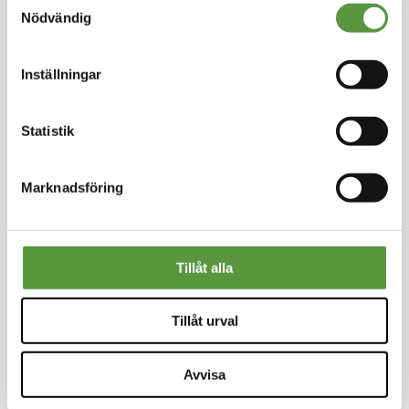
Mixpall - 1st - 10Kg
Nödvändig
Utg:
Fullgott
100 Partier kvar
Inställningar
Artikel nummer
60448-M
Statistik
Logga in för att handla
Marknadsföring
Tillåt alla
Kontakt
Tillåt urval
Meal Makers
Kungstorget 1
451 30 Uddevalla
Avvisa
kundservice@mealmakers.se