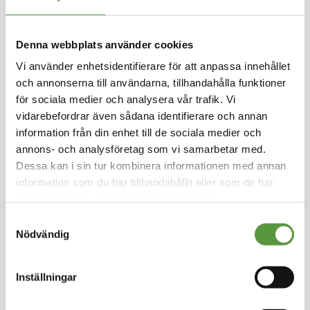
Hoppa
till
MONARCH
början
Denna webbplats använder cookies
av
Röda Kidneybönor påse
Vi använder enhetsidentifierare för att anpassa innehållet
bildgalleriet
3x3kg
och annonserna till användarna, tillhandahålla funktioner
för sociala medier och analysera vår trafik. Vi
Logga in för att handla
vidarebefordrar även sådana identifierare och annan
Kolonial
information från din enhet till de sociala medier och
Mixpall - 1st - 9Kg
annons- och analysföretag som vi samarbetar med.
Utg:
fullgott
Dessa kan i sin tur kombinera informationen med annan
956 Partier kvar
information som du har tillhandahållit eller som de har
Artikel nummer
28752-M
samlat in när du har använt deras tjänster.
Samtyckesval
Nödvändig
Logga in för att handla
Inställningar