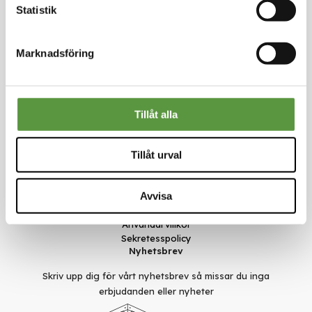
Statistik
Marknadsföring
Kontakt
Meal Makers
Kungstorget 1
451 30 Uddevalla
Tillåt alla
kundservice@mealmakers.se
Org.nr. 559173-1277
Länkar
Tillåt urval
Om oss
Nyheter
Avvisa
Rädda mat
Smarta val
Användarvillkor
Sekretesspolicy
Nyhetsbrev
Skriv upp dig för vårt nyhetsbrev så missar du inga
erbjudanden eller nyheter