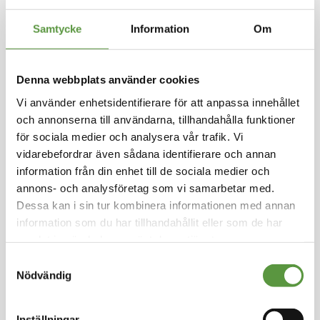
Hoppa
till
Samtycke
Information
Om
FISKANO
början
av
Sprödbakad flundrafile
bildgalleriet
Denna webbplats använder cookies
130-170 gr 5 kg
Vi använder enhetsidentifierare för att anpassa innehållet
Logga in för att handla
och annonserna till användarna, tillhandahålla funktioner
Sprödbakad flundrafile 130-170 dubbel, Urspru
för sociala medier och analysera vår trafik. Vi
ng Holland, FAO 27, Storlek 130-170 gr , Latinsk
vidarebefordrar även sådana identifierare och annan
t namn Platichthys flesus
information från din enhet till de sociala medier och
annons- och analysföretag som vi samarbetar med.
Fryst
Dessa kan i sin tur kombinera informationen med annan
Halvpall - 56st - 280Kg
information som du har tillhandahållit eller som de har
Utg:
Fullgott
samlat in när du har använt deras tjänster.
2 Partier kvar
Samtyckesval
Artikel nummer
4328-3
Nödvändig
Inställningar