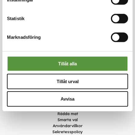
Logga in för att handla
Statistik
Marknadsföring
Kontakt
Meal Makers
Tillåt alla
Kungstorget 1
451 30 Uddevalla
kundservice@mealmakers.se
Tillåt urval
Org.nr. 559173-1277
Länkar
Avvisa
Om oss
Nyheter
Rädda mat
Smarta val
Användarvillkor
Sekretesspolicy