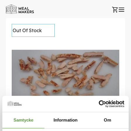
Hoppa
Min k
till
innehållet
Hoppa
Out Of Stock
till
slutet
av
bildgalleriet
Samtycke
Information
Om