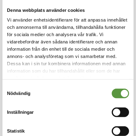
Hoppa
till
Denna webbplats använder cookies
VOSSKO
början
Vi använder enhetsidentifierare för att anpassa innehållet
av
Stekt strimlad kyckling
och annonserna till användarna, tillhandahålla funktioner
bildgalleriet
file 10kg
för sociala medier och analysera vår trafik. Vi
vidarebefordrar även sådana identifierare och annan
Logga in för att handla
information från din enhet till de sociala medier och
Kyckling av premium kvalite till sallad mm.
annons- och analysföretag som vi samarbetar med.
Dessa kan i sin tur kombinera informationen med annan
Fryst
information som du har tillhandahållit eller som de har
Helpall - 57st - 570Kg
samlat in när du har använt deras tjänster.
Utg:
2025-11-23
Samtyckesval
0 Partier kvar
Nödvändig
Artikel nummer
02668
Inställningar
Statistik