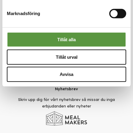
Kontakt
Marknadsföring
Meal Makers
Kungstorget 1
451 30 Uddevalla
kundservice@mealmakers.se
Org.nr. 559173-1277
Tillåt alla
Länkar
Om oss
Tillåt urval
Nyheter
Rädda mat
Smarta val
Avvisa
Användarvillkor
Sekretesspolicy
Nyhetsbrev
Skriv upp dig för vårt nyhetsbrev så missar du inga
erbjudanden eller nyheter