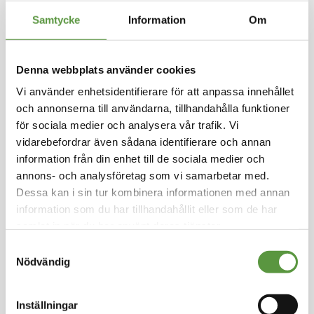
Samtycke
Information
Om
Hoppa
till
NORTH SEAFOOD
början
Denna webbplats använder cookies
av
Stillahavsspätta MSC,
bildgalleriet
Vi använder enhetsidentifierare för att anpassa innehållet
förstekt 70-110g
och annonserna till användarna, tillhandahålla funktioner
5kg/kart
för sociala medier och analysera vår trafik. Vi
vidarebefordrar även sådana identifierare och annan
Logga in för att handla
information från din enhet till de sociala medier och
Pan, Put frozen product in a pan with pre-heate
annons- och analysföretag som vi samarbetar med.
d oil and cook for 5-6 minutes at medium fiire. T
Dessa kan i sin tur kombinera informationen med annan
urn gently. Others Frying in oil at 180°C for 2-3
information som du har tillhandahållit eller som de har
minutes.
samlat in när du har använt deras tjänster.
Samtyckesval
Fryst
Nödvändig
Helpall - 28st - 140Kg
Utg:
Fullgott
0 Partier kvar
Inställningar