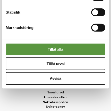
Artikel nummer
2775307B
Statistik
Marknadsföring
Kontakt
Meal Makers
Tillåt alla
Kungstorget 1
451 30 Uddevalla
kundservice@mealmakers.se
Tillåt urval
Org.nr. 559173-1277
Länkar
Om oss
Avvisa
Nyheter
Rädda mat
Smarta val
Användarvillkor
Sekretesspolicy
Nyhetsbrev