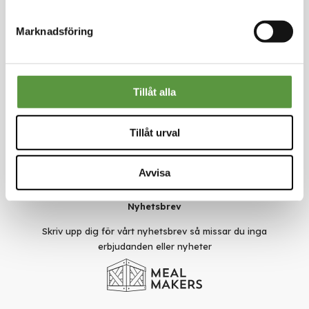
Kontakt
Marknadsföring
Meal Makers
Kungstorget 1
451 30 Uddevalla
kundservice@mealmakers.se
Org.nr. 559173-1277
Tillåt alla
Länkar
Om oss
Tillåt urval
Nyheter
Rädda mat
Smarta val
Avvisa
Användarvillkor
Sekretesspolicy
Nyhetsbrev
Skriv upp dig för vårt nyhetsbrev så missar du inga
erbjudanden eller nyheter