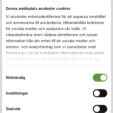
Hoppa
till
Denna webbplats använder cookies
SEABREEZE SEAFOOD
början
Vi använder enhetsidentifierare för att anpassa innehållet
av
TORSKRYGG MSC
och annonserna till användarna, tillhandahålla funktioner
bildgalleriet
110/130
för sociala medier och analysera vår trafik. Vi
vidarebefordrar även sådana identifierare och annan
Logga in för att handla
information från din enhet till de sociala medier och
Förlängt datum med 6 mån.
annons- och analysföretag som vi samarbetar med.
Dessa kan i sin tur kombinera informationen med annan
Fryst
information som du har tillhandahållit eller som de har
Helpall - 55st - 247.5Kg
samlat in när du har använt deras tjänster.
Utg:
2022-09-04
Samtyckesval
0 Partier kvar
Nödvändig
Artikel nummer
1451211
Inställningar
Statistik