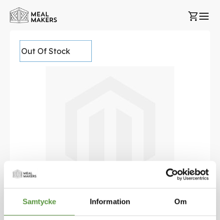
Hoppa
Min k
till
innehållet
Hoppa
Out Of Stock
till
slutet
av
bildgalleriet
Samtycke
Information
Om