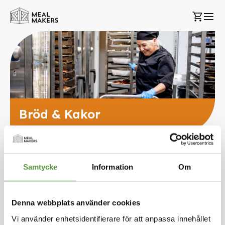
Hoppa
Min k
till
innehållet
Bröd & Kakor
Samtycke
Information
Om
Sätt
Sortera på
stigande
sortering
Denna webbplats använder cookies
GOURMETDEG
Vi använder enhetsidentifierare för att anpassa innehållet
Pita Romana 140g x 480