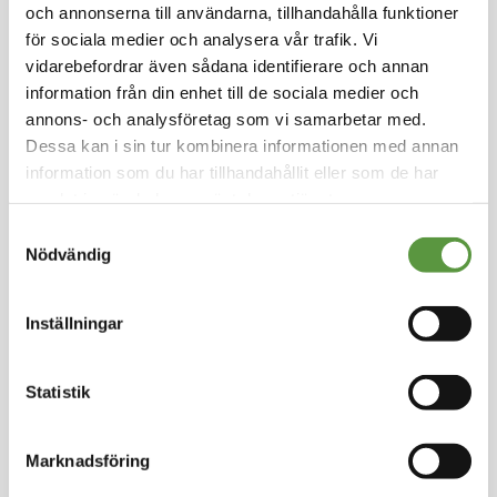
och annonserna till användarna, tillhandahålla funktioner
st
för sociala medier och analysera vår trafik. Vi
Helpall
-
24st
-
67.2Kg
vidarebefordrar även sådana identifierare och annan
information från din enhet till de sociala medier och
Utg. Fullgott
17 Partier kvar
annons- och analysföretag som vi samarbetar med.
Dessa kan i sin tur kombinera informationen med annan
Logga in för att handla
information som du har tillhandahållit eller som de har
samlat in när du har använt deras tjänster.
Visa
Per sida
Samtyckesval
Nödvändig
Inställningar
Kontakt
Meal Makers
Statistik
Kungstorget 1
451 30 Uddevalla
kundservice@mealmakers.se
Marknadsföring
Org.nr. 559173-1277
Länkar