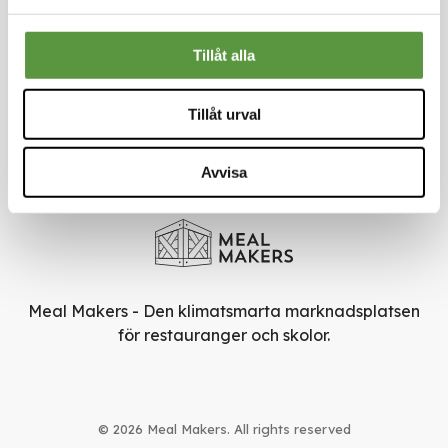
Om oss
Nyheter
Tillåt alla
Rädda mat
Smarta val
Användarvillkor
Tillåt urval
Sekretesspolicy
Nyhetsbrev
Avvisa
Skriv upp dig för vårt nyhetsbrev så missar du inga
erbjudanden eller nyheter
Meal Makers - Den klimatsmarta marknadsplatsen
för restauranger och skolor.
© 2026 Meal Makers. All rights reserved