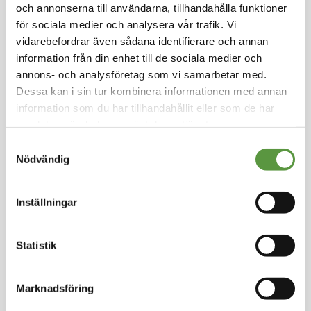
och annonserna till användarna, tillhandahålla funktioner
för sociala medier och analysera vår trafik. Vi
Helpall
-
54st
-
291.6Kg
vidarebefordrar även sådana identifierare och annan
information från din enhet till de sociala medier och
Utg. Fullgott
15 Partier kvar
annons- och analysföretag som vi samarbetar med.
Dessa kan i sin tur kombinera informationen med annan
Logga in för att handla
information som du har tillhandahållit eller som de har
samlat in när du har använt deras tjänster.
Visa
Per sida
Samtyckesval
Nödvändig
Inställningar
Kontakt
Meal Makers
Statistik
Kungstorget 1
451 30 Uddevalla
kundservice@mealmakers.se
Marknadsföring
Org.nr. 559173-1277
Länkar