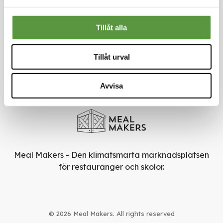
Om oss
Nyheter
Tillåt alla
Rädda mat
Smarta val
Användarvillkor
Tillåt urval
Sekretesspolicy
Nyhetsbrev
Avvisa
Skriv upp dig för vårt nyhetsbrev så missar du inga
erbjudanden eller nyheter
Meal Makers - Den klimatsmarta marknadsplatsen
för restauranger och skolor.
© 2026 Meal Makers. All rights reserved