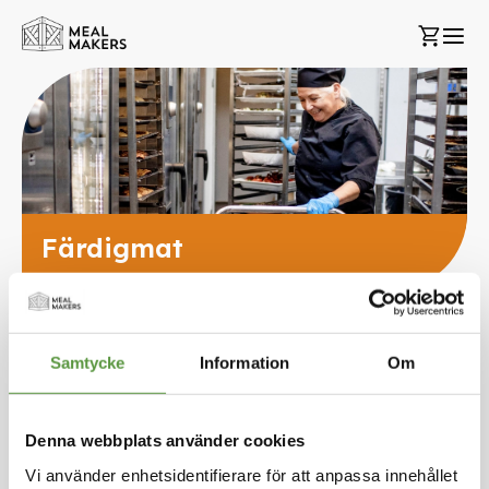
Hoppa
Min k
till
innehållet
Färdigmat
Samtycke
Information
Om
Sätt
Sortera på
stigande
sortering
Denna webbplats använder cookies
LANTMÄNNEN - KUNGSÖRNEN
Vi använder enhetsidentifierare för att anpassa innehållet
Pannkaka 60g 5,4 kg