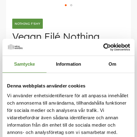
Hoppa
till
NOTHING F!SHY
början
av
Vegan Filé Nothing
bildgalleriet
Fishy 60g 3kg
Logga in för att handla
Samtycke
Information
Om
En krispig ströbrödpanerad filé. Ljusbrun i färg
med en chunky ströbrödpanering. En väl avväg
d arom av vit fisk . När man äter upplever man
först en trevlig doft av fisk, och sedan känslan
Denna webbplats använder cookies
av att äta en mjuk vit fisk panerad produkt. F!
Vi använder enhetsidentifierare för att anpassa innehållet
SH-konsistensen ger lätt motståndskraft mot tu
och annonserna till användarna, tillhandahålla funktioner
ggan, och brödsmulorna är mycket krispiga. Vis
för sociala medier och analysera vår trafik. Vi
uellt ser innehållet i filén detsamma som vad ni
vidarebefordrar även sådana identifierare och annan
kan förvänta er av en vit fiskprodukt, med små
information från din enhet till de sociala medier och
och mediumstora flingor av F!SH. Det är möjligt
att separera flingorna som man kan med en rik
annons- och analysföretag som vi samarbetar med.