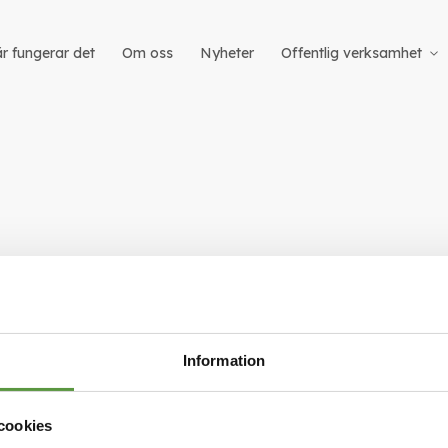
r fungerar det
Om oss
Nyheter
Offentlig verksamhet
nte hitta produkter som matchade urvalet.
Information
cookies