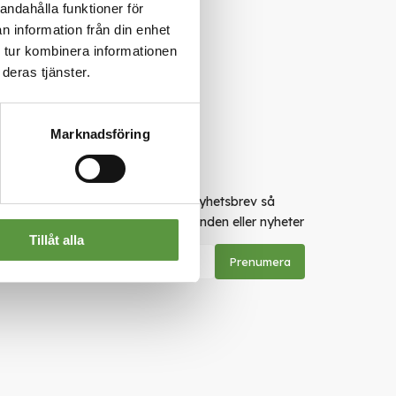
andahålla funktioner för
n information från din enhet
 tur kombinera informationen
deras tjänster.
Marknadsföring
Nyhetsbrev
Skriv upp dig för vårt nyhetsbrev så
missar du inga erbjudanden eller nyheter
Tillåt alla