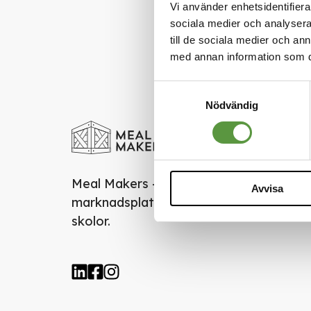
Vi använder enhetsidentifierar
sociala medier och analysera 
till de sociala medier och a
med annan information som du 
Samtyckesval
Nödvändig
Meal Makers - Den klimatsmarta
Avvisa
marknadsplatsen för restauranger och
skolor.