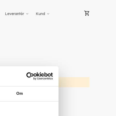
Min kundvag
Leverantör
Kund
Om