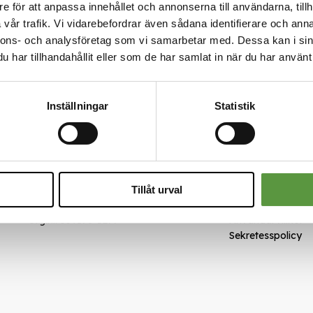
e för att anpassa innehållet och annonserna till användarna, tillh
vår trafik. Vi vidarebefordrar även sådana identifierare och anna
nnons- och analysföretag som vi samarbetar med. Dessa kan i sin
har tillhandahållit eller som de har samlat in när du har använt 
Inställningar
Statistik
Kontakt
Länkar
Meal Makers
Om oss
Kungstorget 1
Nyheter
451 30 Uddevalla
Rädda mat
Tillåt urval
kundservice@mealmakers.se
Smarta val
Org.nr. 559173-1277
Användarvillkor
Sekretesspolicy