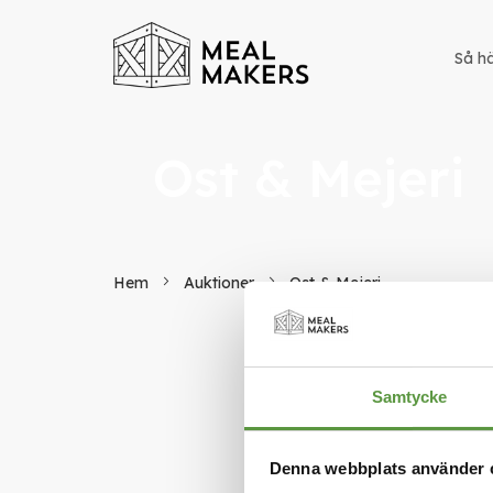
Så hä
Ost & Mejeri
Hem
Auktioner
Ost & Mejeri
Vi kan i
Samtycke
Denna webbplats använder 