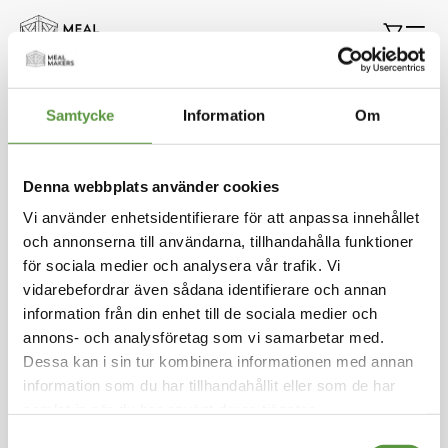
Hoppa
Min k
till
innehållet
Restaurang utrustning
Samtycke
Information
Om
Denna webbplats använder cookies
Vi använder enhetsidentifierare för att anpassa innehållet
Vi kan inte hitta produkter som matchade urvalet.
och annonserna till användarna, tillhandahålla funktioner
för sociala medier och analysera vår trafik. Vi
vidarebefordrar även sådana identifierare och annan
information från din enhet till de sociala medier och
Kontakt
annons- och analysföretag som vi samarbetar med.
Meal Makers
Dessa kan i sin tur kombinera informationen med annan
Kungstorget 1
information som du har tillhandahållit eller som de har
451 30 Uddevalla
samlat in när du har använt deras tjänster.
kundservice@mealmakers.se
Org.nr. 559173-1277
Samtyckesval