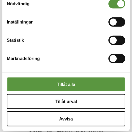
Länkar
Nödvändig
Om oss
Nyheter
Inställningar
Rädda mat
Smarta val
Användarvillkor
Statistik
Sekretesspolicy
Nyhetsbrev
Skriv upp dig för vårt nyhetsbrev så missar du inga
Marknadsföring
erbjudanden eller nyheter
Tillåt alla
Meal Makers - Den klimatsmarta marknadsplatsen
Tillåt urval
för restauranger och skolor.
Avvisa
© 2026 Meal Makers. All rights reserved